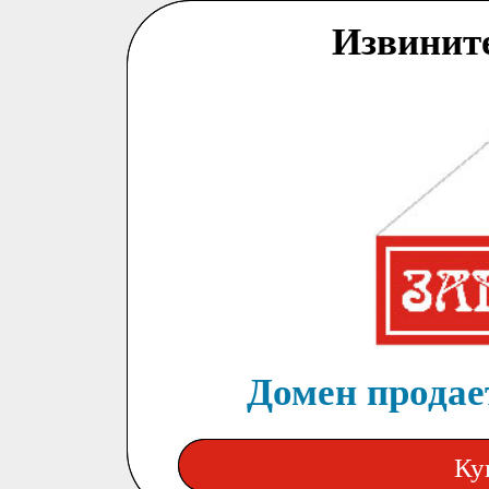
Извинит
Домен продает
Ку